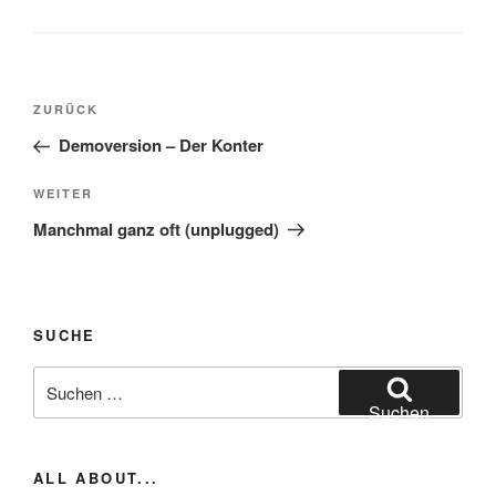
Beitragsnavigation
Vorheriger
ZURÜCK
Beitrag
Demoversion – Der Konter
Nächster
WEITER
Beitrag
Manchmal ganz oft (unplugged)
SUCHE
Suchen
nach:
Suchen
ALL ABOUT...