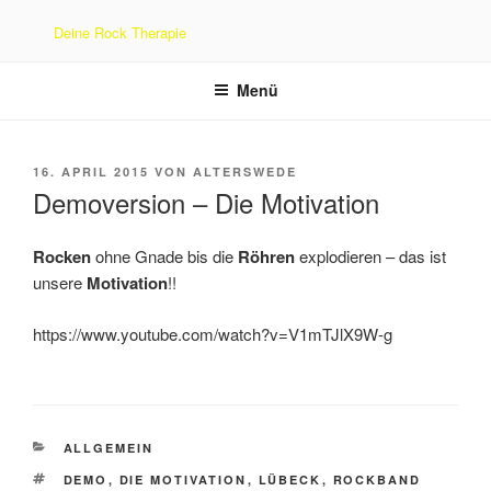
Zum
Deine Rock Therapie
Inhalt
springen
Menü
VERÖFFENTLICHT
16. APRIL 2015
VON
ALTERSWEDE
AM
Demoversion – Die Motivation
Rocken
ohne Gnade bis die
Röhren
explodieren – das ist
unsere
Motivation
!!
https://www.youtube.com/watch?v=V1mTJlX9W-g
KATEGORIEN
ALLGEMEIN
SCHLAGWÖRTER
DEMO
,
DIE MOTIVATION
,
LÜBECK
,
ROCKBAND