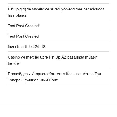
Pin up girişdə sadəlik və sürətli yönləndirmə hər addımda
hiss olunur
Test Post Created
Test Post Created
favorite article 424118
Casino və mərclər üzrə Pin Up AZ bazarında müasir
trendler
Провайдеры Игорного Контента Казино – Азино Три
Топора Официальный Сайт