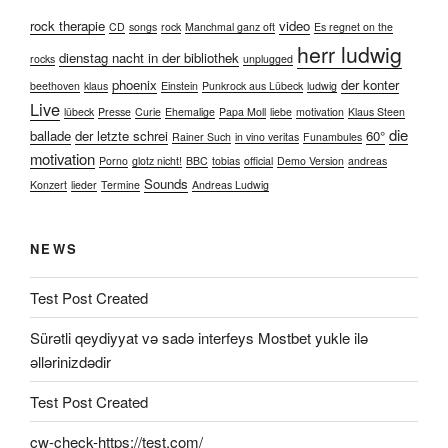
rock therapie
video
CD
songs
rock
Manchmal ganz oft
Es regnet on the
herr ludwig
dienstag nacht in der bibliothek
rocks
unplugged
phoenix
der konter
beethoven
klaus
Einstein
Punkrock aus Lübeck
ludwig
Live
lübeck
Presse
Curie
Ehemalige
Papa Moll
liebe
motivation
Klaus Steen
die
ballade
der letzte schrei
60°
Rainer Such
in vino veritas
Funambules
motivation
Porno
glotz nicht!
BBC
tobias
official
Demo Version
andreas
Sounds
Konzert
lieder
Termine
Andreas Ludwig
NEWS
Test Post Created
Sürətli qeydiyyat və sadə interfeys Mostbet yukle ilə
əllərinizdədir
Test Post Created
cw-check-https://test.com/