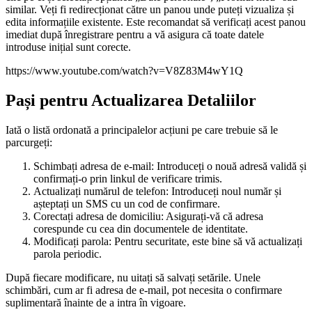
similar. Veți fi redirecționat către un panou unde puteți vizualiza și
edita informațiile existente. Este recomandat să verificați acest panou
imediat după înregistrare pentru a vă asigura că toate datele
introduse inițial sunt corecte.
https://www.youtube.com/watch?v=V8Z83M4wY1Q
Pași pentru Actualizarea Detaliilor
Iată o listă ordonată a principalelor acțiuni pe care trebuie să le
parcurgeți:
Schimbați adresa de e-mail: Introduceți o nouă adresă validă și
confirmați-o prin linkul de verificare trimis.
Actualizați numărul de telefon: Introduceți noul număr și
așteptați un SMS cu un cod de confirmare.
Corectați adresa de domiciliu: Asigurați-vă că adresa
corespunde cu cea din documentele de identitate.
Modificați parola: Pentru securitate, este bine să vă actualizați
parola periodic.
După fiecare modificare, nu uitați să salvați setările. Unele
schimbări, cum ar fi adresa de e-mail, pot necesita o confirmare
suplimentară înainte de a intra în vigoare.