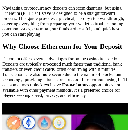
Navigating cryptocurrency deposits can seem daunting, but using
Ethereum (ETH) at Estave is designed to be a straightforward
process. This guide provides a practical, step-by-step walkthrough,
covering everything from preparing your wallet to troubleshooting
common issues, ensuring your funds arrive safely and quickly so
you can start playing.
Why Choose Ethereum for Your Deposit
Ethereum offers several advantages for online casino transactions.
Deposits are typically processed much faster than traditional bank
transfers or even credit cards, often confirming within minutes.
Transactions are also more secure due to the nature of blockchain
technology, providing a transparent record. Furthermore, using ETH
can sometimes unlock exclusive
Estave bonus
opportunities not
available with other payment methods. It’s a preferred choice for
players seeking speed, privacy, and efficiency.