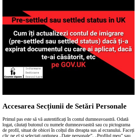
Accesarea Secțiunii de Setări Personale
Primul pas este să vă autentificați în contul dumneavoastră. Odată
logat, căutați butonul cu numele dumneavoastră sau cu pictograma
de profil, situat de obicei în colțul din dreapta sus al ecranului. Faceți
clic pe el și selectați opțiunea „Date personale”, „Profilul meu” sau