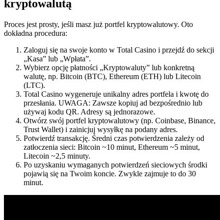
kryptowalutą
Proces jest prosty, jeśli masz już portfel kryptowalutowy. Oto
dokładna procedura:
Zaloguj się na swoje konto w Total Casino i przejdź do sekcji
„Kasa” lub „Wpłata”.
Wybierz opcję płatności „Kryptowaluty” lub konkretną
walutę, np. Bitcoin (BTC), Ethereum (ETH) lub Litecoin
(LTC).
Total Casino wygeneruje unikalny adres portfela i kwotę do
przesłania. UWAGA: Zawsze kopiuj ad bezpośrednio lub
używaj kodu QR. Adresy są jednorazowe.
Otwórz swój portfel kryptowalutowy (np. Coinbase, Binance,
Trust Wallet) i zainicjuj wysyłkę na podany adres.
Potwierdź transakcję. Średni czas potwierdzenia zależy od
zatłoczenia sieci: Bitcoin ~10 minut, Ethereum ~5 minut,
Litecoin ~2,5 minuty.
Po uzyskaniu wymaganych potwierdzeń sieciowych środki
pojawią się na Twoim koncie. Zwykle zajmuje to do 30
minut.