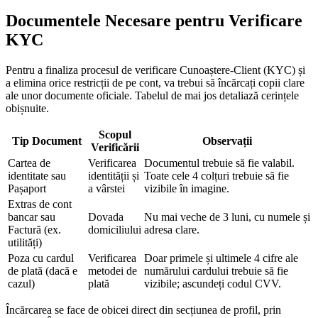
Documentele Necesare pentru Verificare
KYC
Pentru a finaliza procesul de verificare Cunoaștere-Client (KYC) și
a elimina orice restricții de pe cont, va trebui să încărcați copii clare
ale unor documente oficiale. Tabelul de mai jos detaliază cerințele
obișnuite.
Scopul
Tip Document
Observații
Verificării
Cartea de
Verificarea
Documentul trebuie să fie valabil.
identitate sau
identității și
Toate cele 4 colțuri trebuie să fie
Pașaport
a vârstei
vizibile în imagine.
Extras de cont
bancar sau
Dovada
Nu mai veche de 3 luni, cu numele și
Factură (ex.
domiciliului
adresa clare.
utilități)
Poza cu cardul
Verificarea
Doar primele și ultimele 4 cifre ale
de plată (dacă e
metodei de
numărului cardului trebuie să fie
cazul)
plată
vizibile; ascundeți codul CVV.
Încărcarea se face de obicei direct din secțiunea de profil, prin