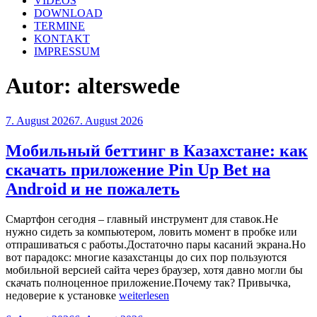
VIDEOS
DOWNLOAD
TERMINE
KONTAKT
IMPRESSUM
Autor:
alterswede
Veröffentlicht
7. August 2026
7. August 2026
am
Мобильный беттинг в Казахстане: как
скачать приложение Pin Up Bet на
Android и не пожалеть
Смартфон сегодня – главный инструмент для ставок.Не
нужно сидеть за компьютером, ловить момент в пробке или
отпрашиваться с работы.Достаточно пары касаний экрана.Но
вот парадокс: многие казахстанцы до сих пор пользуются
мобильной версией сайта через браузер, хотя давно могли бы
скачать полноценное приложение.Почему так? Привычка,
„Мобильный
недоверие к установке
weiterlesen
беттинг