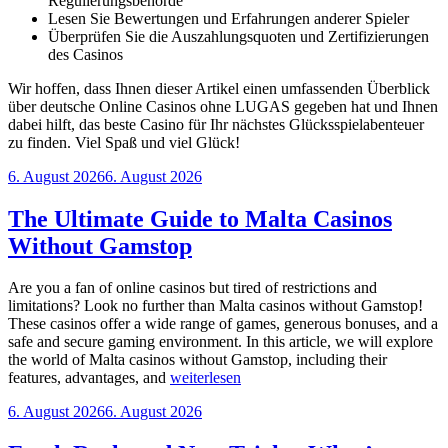
Regulierungsbehörde
Lesen Sie Bewertungen und Erfahrungen anderer Spieler
Überprüfen Sie die Auszahlungsquoten und Zertifizierungen
des Casinos
Wir hoffen, dass Ihnen dieser Artikel einen umfassenden Überblick
über deutsche Online Casinos ohne LUGAS gegeben hat und Ihnen
dabei hilft, das beste Casino für Ihr nächstes Glücksspielabenteuer
zu finden. Viel Spaß und viel Glück!
Veröffentlicht
6. August 2026
6. August 2026
am
The Ultimate Guide to Malta Casinos
Without Gamstop
Are you a fan of online casinos but tired of restrictions and
limitations? Look no further than Malta casinos without Gamstop!
These casinos offer a wide range of games, generous bonuses, and a
safe and secure gaming environment. In this article, we will explore
the world of Malta casinos without Gamstop, including their
„The
features, advantages, and
weiterlesen
Ultimate
Veröffentlicht
6. August 2026
6. August 2026
Guide
am
to