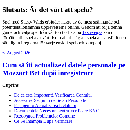
Slutsats: Är det värt att spela?
Spel med Sticky Wilds erbjuder några av de mest spännande och
potentiellt lönsamma upplevelserna online. Genom att följa denna
guide och välja spel från vår top tio-lista på
Tastevegas
kan du
förbättra ditt spel avsevärt. Kom alltid ihåg att spela ansvarsfullt och
sätt dig in i reglerna för varje enskilt spel och kampanj.
Veröffentlicht
6. August 2026
am
Cum să îți actualizezi datele personale pe
Mozzart Bet după înregistrare
Cuprins
De ce este Importantă Verificarea Contului
Accesarea Secțiunii de Setări Personale
Pași pentru Actualizarea Detaliilor
Documentele Necesare pentru Verificare KYC
Rezolvarea Problemelor Comune
Ce Se Întâmplă După Verificare