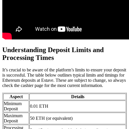
Understanding Deposit Limits and
Processing Times
It’s crucial to be aware of the platform’s limits to ensure your deposit
is successful. The table below outlines typical limits and timings for
Ethereum deposits at Estave. These are subject to change, so always
check the cashier page for the most current information.
Aspect
Details
Minimum
0.01 ETH
Deposit
Maximum
50 ETH (or equivalent)
Deposit
Processing