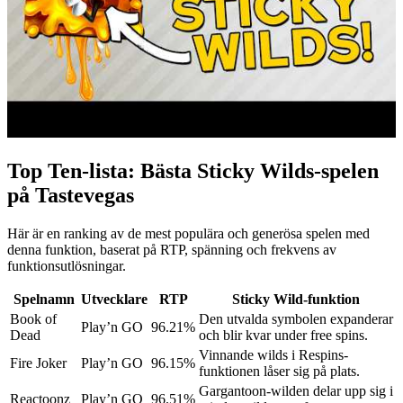
Top Ten-lista: Bästa Sticky Wilds-spelen
på Tastevegas
Här är en ranking av de mest populära och generösa spelen med
denna funktion, baserat på RTP, spänning och frekvens av
funktionsutlösningar.
Spelnamn
Utvecklare
RTP
Sticky Wild-funktion
Book of
Den utvalda symbolen expanderar
Play’n GO
96.21%
Dead
och blir kvar under free spins.
Vinnande wilds i Respins-
Fire Joker
Play’n GO
96.15%
funktionen låser sig på plats.
Gargantoon-wilden delar upp sig i
Reactoonz
Play’n GO
96.51%