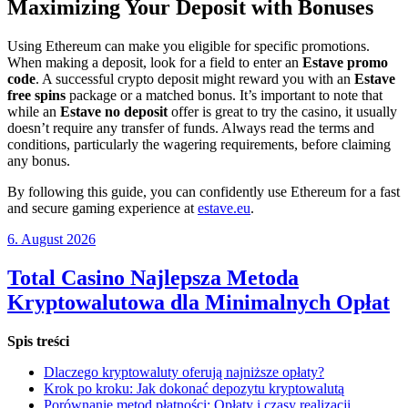
Maximizing Your Deposit with Bonuses
Using Ethereum can make you eligible for specific promotions.
When making a deposit, look for a field to enter an
Estave promo
code
. A successful crypto deposit might reward you with an
Estave
free spins
package or a matched bonus. It’s important to note that
while an
Estave no deposit
offer is great to try the casino, it usually
doesn’t require any transfer of funds. Always read the terms and
conditions, particularly the wagering requirements, before claiming
any bonus.
By following this guide, you can confidently use Ethereum for a fast
and secure gaming experience at
estave.eu
.
Veröffentlicht
6. August 2026
am
Total Casino Najlepsza Metoda
Kryptowalutowa dla Minimalnych Opłat
Spis treści
Dlaczego kryptowaluty oferują najniższe opłaty?
Krok po kroku: Jak dokonać depozytu kryptowalutą
Porównanie metod płatności: Opłaty i czasy realizacji