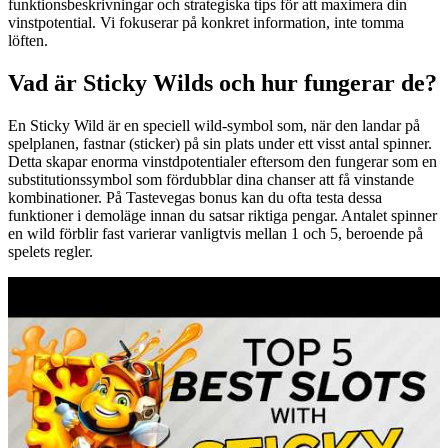
funktionsbeskrivningar och strategiska tips för att maximera din
vinstpotential. Vi fokuserar på konkret information, inte tomma
löften.
Vad är Sticky Wilds och hur fungerar de?
En Sticky Wild är en speciell wild-symbol som, när den landar på
spelplanen, fastnar (sticker) på sin plats under ett visst antal spinner.
Detta skapar enorma vinstdpotentialer eftersom den fungerar som en
substitutionssymbol som fördubblar dina chanser att få vinstande
kombinationer. På Tastevegas bonus kan du ofta testa dessa
funktioner i demoläge innan du satsar riktiga pengar. Antalet spinner
en wild förblir fast varierar vanligtvis mellan 1 och 5, beroende på
spelets regler.