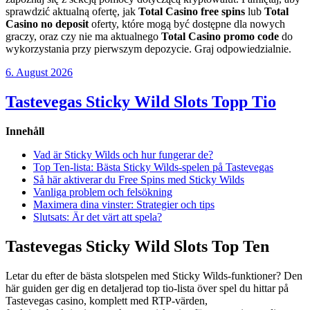
sprawdzić aktualną ofertę, jak
Total Casino free spins
lub
Total
Casino no deposit
oferty, które mogą być dostępne dla nowych
graczy, oraz czy nie ma aktualnego
Total Casino promo code
do
wykorzystania przy pierwszym depozycie. Graj odpowiedzialnie.
Veröffentlicht
6. August 2026
am
Tastevegas Sticky Wild Slots Topp Tio
Innehåll
Vad är Sticky Wilds och hur fungerar de?
Top Ten-lista: Bästa Sticky Wilds-spelen på Tastevegas
Så här aktiverar du Free Spins med Sticky Wilds
Vanliga problem och felsökning
Maximera dina vinster: Strategier och tips
Slutsats: Är det värt att spela?
Tastevegas Sticky Wild Slots Top Ten
Letar du efter de bästa slotspelen med Sticky Wilds-funktioner? Den
här guiden ger dig en detaljerad top tio-lista över spel du hittar på
Tastevegas casino, komplett med RTP-värden,